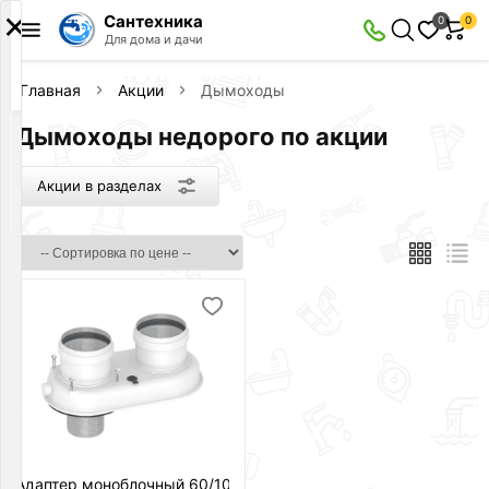
×
Сантехника
0
0
Акции
Для дома и дачи
в
разделах
Главная
Акции
Дымоходы
Дымоходы недорого по акции
Сантехника
Товаров
по
Акции в разделах
акции:
92
Слив
и
канализация
Товаров
по
акции:
9
Инсталляции
Товаров
по
Адаптер моноблочный 60/100 -