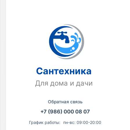
трубы
для
канализации
Товаров
по
акции:
1
Смесители
Товаров
по
акции:
Сантехника
206
Арматура
Для дома и дачи
для
смесителей
Товаров
Обратная связь
по
акции:
+7 (986) 000 08 07
27
График работы:
пн-вс: 09:00-20:00
Инженерная