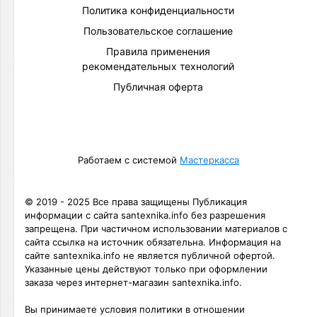
Политика конфиденциальности
Товаров
по
Пользовательское соглашение
акции:
3
Правила применения
рекомендательных технологий
Баки
Публичная оферта
и
емкости
Товаров
по
акции:
Работаем с системой
Мастеркасса
29
Система
© 2019 - 2025 Все права защищены Публикация
защиты
информации с сайта santexnika.info без разрешения
от
запрещена. При частичном использовании материалов с
протечек
сайта ссылка на источник обязательна. Информация на
Товаров
сайте santexnika.info не является публичной офертой.
по
Указанные цены действуют только при оформлении
акции:
заказа через интернет-магазин santexnika.info.
13
Вы принимаете условия политики в отношении