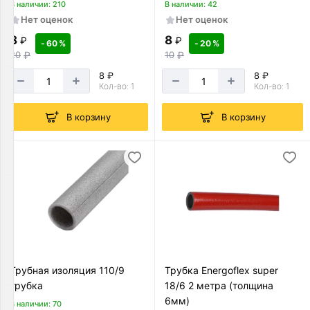
Теплоизоляция
В наличии: 210
В наличии: 42
Товаров
Нет оценок
Нет оценок
по
8
8
акции:
₽
₽
- 60 %
- 20 %
26
20
₽
10
₽
8 ₽
8 ₽
Счетчики
Кол-во: 1
Кол-во: 1
для
воды
В корзину
В корзину
Товаров
по
акции:
5
Арматура
для
радиаторов
Товаров
по
акции:
Трубная изоляция 110/9
Трубка Energoflex super
3
трубка
18/6 2 метра (толщина
Фильтры
6мм)
В наличии: 70