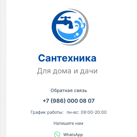
по
акции:
13
Запорная
арматура
Товаров
по
акции:
Сантехника
143
Краны
Для дома и дачи
Товаров
по
акции:
Обратная связь
67
+7 (986) 000 08 07
Шаровые
краны
График работы:
пн-вс: 09:00-20:00
Товаров
по
Напишите нам
акции:
13
WhatsApp