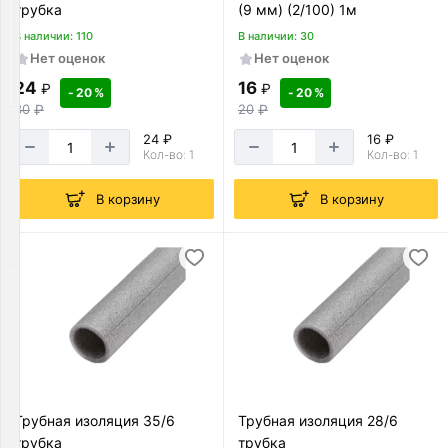
трубка
(9 мм) (2/100) 1м
сантехника
Товаров
В наличии: 110
В наличии: 30
по
Нет оценок
Нет оценок
акции:
24
16
327
₽
₽
- 20 %
- 20 %
30
₽
20
₽
Коллектора
24 ₽
16 ₽
и
Кол-во: 1
Кол-во: 1
комплектующие
Товаров
В корзину
В корзину
по
акции:
41
Котельное
оборудование
Товаров
по
акции:
12
Трубная изоляция 35/6
Трубная изоляция 28/6
Сантехнические
трубка
трубка
шкафы