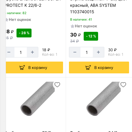
акции:
PROTECT K 22/6-2
красный, ABA SYSTEM
3
1103740015
В наличии: 82
Сифоны
Нет оценок
В наличии: 41
Товаров
Нет оценок
по
18
₽
- 28 %
30
₽
акции:
- 12 %
25
₽
39
34
₽
18 ₽
30 ₽
Трапы
Кол-во: 1
Кол-во: 1
Товаров
по
В корзину
В корзину
акции:
17
Сад
огород
Товаров
по
акции:
2
Гофрированные