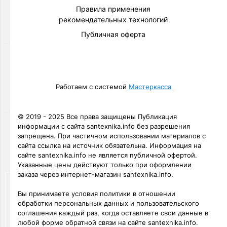
Товаров
Правила применения
по
рекомендательных технологий
акции:
5
Публичная оферта
Группы
безопасности
Товаров
по
Работаем с системой
Мастеркасса
акции:
14
© 2019 - 2025 Все права защищены Публикация
Воздухоотводчики
информации с сайта santexnika.info без разрешения
Товаров
запрещена. При частичном использовании материалов с
по
сайта ссылка на источник обязательна. Информация на
акции:
сайте santexnika.info не является публичной офертой.
8
Указанные цены действуют только при оформлении
заказа через интернет-магазин santexnika.info.
Отопления
Товаров
Вы принимаете условия политики в отношении
по
обработки персональных данных и пользовательского
акции:
соглашения каждый раз, когда оставляете свои данные в
118
любой форме обратной связи на сайте santexnika.info.