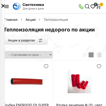
×
Сантехника
0
0
Акции
Для дома и дачи
в
разделах
Главная
Акции
Теплоизоляция
Теплоизоляция недорого по акции
Сантехника
Товаров
по
Акции в разделах
акции:
92
Слив
и
канализация
Товаров
по
акции:
9
Инсталляции
Товаров
по
Трубка ENERGOFLEX SUPER
Втулка защитная Ф-20, цвет