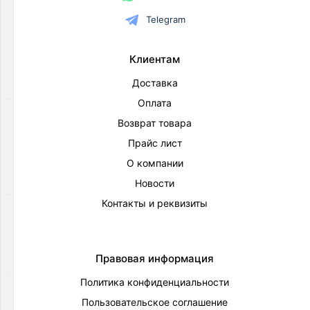
Запорные
Telegram
вентили
Товаров
Клиентам
по
акции:
Доставка
3
Оплата
Редукторы
Возврат товара
давления
Прайс лист
Товаров
по
О компании
акции:
28
Новости
Контакты и реквизиты
Коллекторы
Товаров
по
акции:
Правовая информация
4
Политика конфиденциальности
Предохранительные
Пользовательское соглашение
клапаны