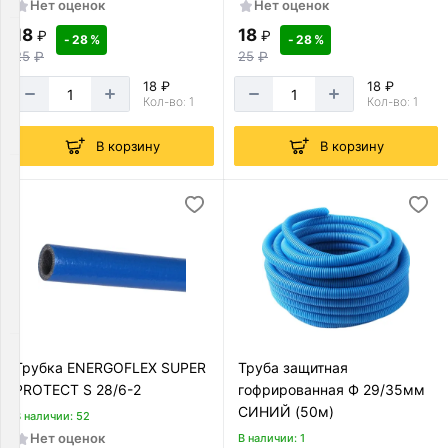
Нет оценок
Нет оценок
18
18
₽
₽
Полипропиленовые
- 28 %
- 28 %
25
₽
25
₽
трубы
Товаров
18 ₽
18 ₽
по
Кол-во: 1
Кол-во: 1
акции:
11
В корзину
В корзину
Трубы
из
сшитого
полиэтилена
Товаров
по
акции:
10
ПНД
Трубка ENERGOFLEX SUPER
Труба защитная
трубы
PROTECT S 28/6-2
гофрированная Ф 29/35мм
Товаров
СИНИЙ (50м)
по
В наличии: 52
акции:
Нет оценок
В наличии: 1