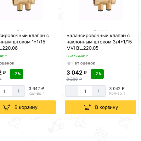
сировочный клапан с
Балансировочный клапан с
нным штоком 1*1/15
наклонным штоком 3/4*1/15
L.220.06
MVI BL.220.05
ии: 2
В наличии: 2
 оценок
Нет оценок
2
3 042
₽
₽
- 7 %
- 7 %
₽
3 280
₽
3 642 ₽
3 042 ₽
Кол-во: 1
Кол-во: 1
В корзину
В корзину