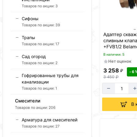
Товаров по акции:
3
Сифоны
Товаров по акции:
39
Адаптер скваж
Трапы
сливным клапа
Товаров по акции:
17
+FVB1/2 Bel
В наличии: 5
Сад огород
Нет оценок
Товаров по акции:
2
3 258
₽
- 6 
Гофрированные трубы для
3 450
₽
канализации
Товаров по акции:
1
Смесители
В 
Товаров по акции:
206
Арматура для смесителей
Товаров по акции:
27