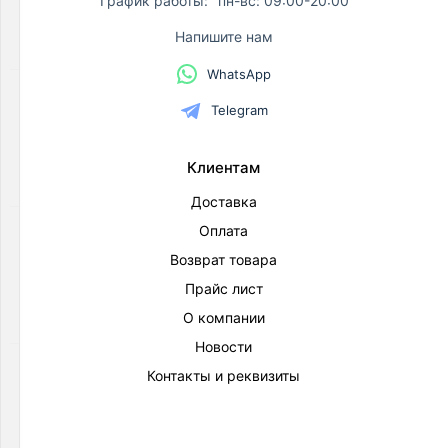
График работы:
пн-вс: 09:00-20:00
по
акции:
Напишите нам
59
WhatsApp
Нержавеющие
Telegram
фитинги
Товаров
по
Клиентам
акции:
224
Доставка
Полипропиленовые
Оплата
фитинги
Возврат товара
Товаров
по
Прайс лист
акции:
О компании
117
Новости
Фитинги
Контакты и реквизиты
для
канализации
Товаров
по