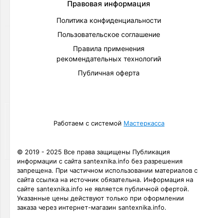
Правовая информация
акции:
4
Политика конфиденциальности
Пользовательское соглашение
Подводки,
заливы,
Правила применения
сливы
рекомендательных технологий
Товаров
Публичная оферта
по
акции:
105
Насосы
Работаем с системой
Мастеркасса
Товаров
по
акции:
36
© 2019 - 2025 Все права защищены Публикация
информации с сайта santexnika.info без разрешения
Циркуляционные
запрещена. При частичном использовании материалов с
насосы
сайта ссылка на источник обязательна. Информация на
сайте santexnika.info не является публичной офертой.
Товаров
Указанные цены действуют только при оформлении
по
заказа через интернет-магазин santexnika.info.
акции:
6