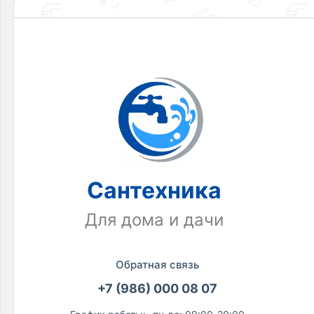
7
Фитинги
для
сшитого
полиэтилена
Товаров
по
акции:
137
Фитинги
для
Сантехника
металлопластиковых
труб
Товаров
Для дома и дачи
по
акции:
39
Обратная связь
ПНД
+7 (986) 000 08 07
фитинги
Товаров