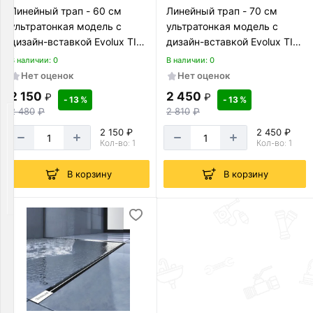
Хомуты
Линейный трап - 60 см
Линейный трап - 70 см
и
ультратонкая модель с
ультратонкая модель с
клипсы
дизайн-вставкой Evolux TIM
дизайн-вставкой Evolux TIM
Товаров
(4/1)
(4/1)
В наличии: 0
В наличии: 0
по
Нет оценок
Нет оценок
акции:
54
2 150
2 450
₽
₽
- 13 %
- 13 %
2 480
₽
2 810
₽
Трубы
и
2 150 ₽
2 450 ₽
Кол-во: 1
Кол-во: 1
фитинги
Товаров
В корзину
В корзину
по
акции:
781
Трубы
для
канализации
Товаров
по
акции:
43