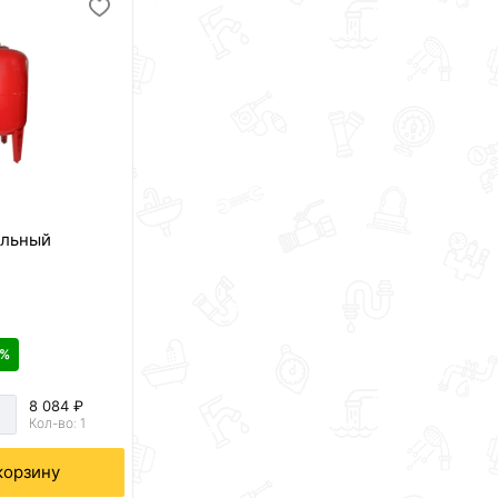
ельный
 %
8 084 ₽
Кол-во: 1
корзину