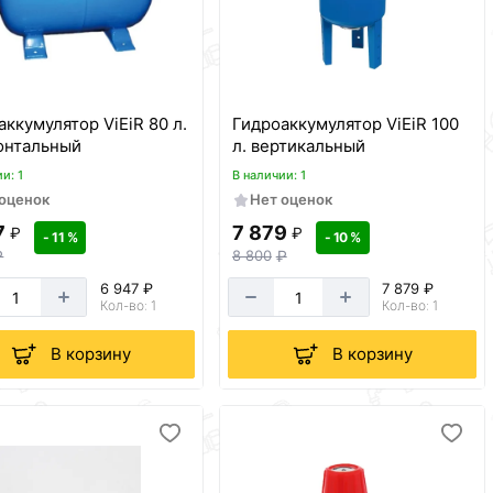
мулятор ViEiR 80 л.
Гидроаккумулятор ViEiR 100
онтальный
л. вертикальный
и: 1
В наличии: 1
 оценок
Нет оценок
7
7 879
₽
₽
- 11 %
- 10 %
₽
8 800
₽
6 947 ₽
7 879 ₽
Кол-во: 1
Кол-во: 1
В корзину
В корзину