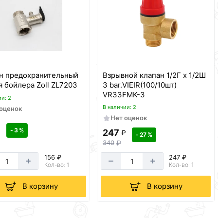
н предохранительный
Взрывной клапан 1/2Г х 1/2Ш
я бойлера Zoll ZL7203
3 bar.VIEIR(100/10шт)
VR33FMK-3
ии: 2
В наличии: 2
 оценок
Нет оценок
₽
- 3 %
247
₽
- 27 %
340
₽
156 ₽
247 ₽
Кол-во: 1
Кол-во: 1
В корзину
В корзину