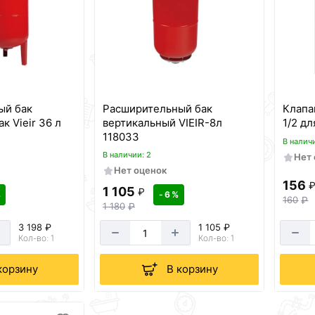
ый бак
Расширительный бак
Клапа
к Vieir 36 л
вертикальный VIEIR-8л
1/2 дл
118033
В налич
В наличии: 2
Нет
Нет оценок
156
1 105
₽
%
- 6 %
160
₽
1 180
₽
3 198 ₽
1 105 ₽
Кол-во: 1
Кол-во: 1
корзину
В корзину