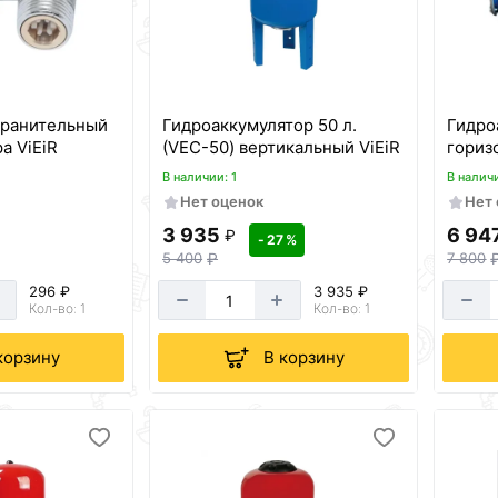
хранительный
Гидроаккумулятор 50 л.
Гидроакку
а ViEiR
(VЕС-50) вертикальный ViEiR
гориз
В наличии: 1
В наличи
Нет оценок
Нет
3 935
6 94
₽
- 27 %
5 400
₽
7 800
296 ₽
3 935 ₽
Кол-во: 1
Кол-во: 1
корзину
В корзину