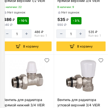
прямой верхний 1/2 ViEiR
прямой верхний 3/4 ViEiR
трубы
для
В наличии: 22
В наличии: 9
канализации
Нет оценок
Нет оценок
Товаров
486
535
₽
₽
- 10 %
- 3 %
по
540
₽
550
₽
акции:
1
486 ₽
535 ₽
Кол-во: 1
Кол-во: 1
Смесители
Товаров
В корзину
В корзину
по
акции:
206
Арматура
для
смесителей
Товаров
по
акции:
27
Вентиль для радиатора
Вентиль для радиатора
прямой нижний 3/4 ViEiR
угловой верхний 3/4 ViEiR
Инженерная