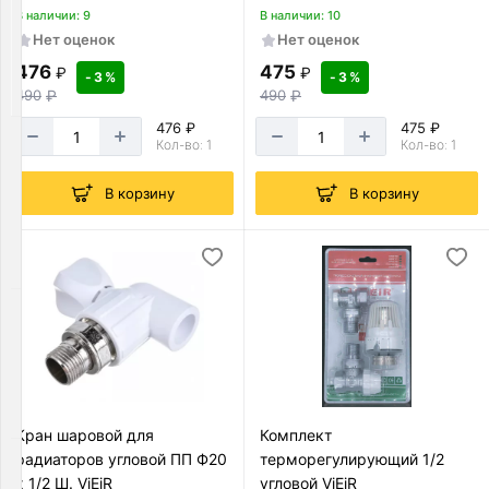
сантехника
В наличии: 9
В наличии: 10
Товаров
Нет оценок
Нет оценок
по
476
475
₽
₽
акции:
- 3 %
- 3 %
490
₽
490
₽
327
476 ₽
475 ₽
Коллектора
Кол-во: 1
Кол-во: 1
и
комплектующие
В корзину
В корзину
Товаров
по
акции:
41
Котельное
оборудование
Товаров
по
акции:
12
Кран шаровой для
Комплект
радиаторов угловой ПП Ф20
терморегулирующий 1/2
Сантехнические
х 1/2 Ш. ViEiR
угловой ViEiR
шкафы