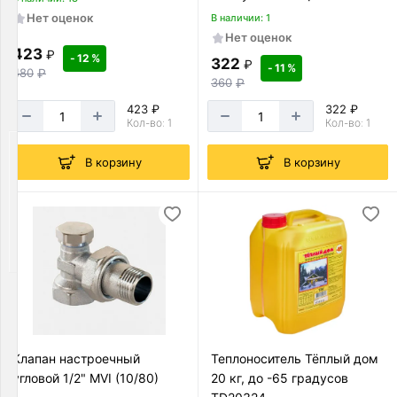
Хомуты
кольцом "1/2"(евроконус)
Нет оценок
В наличии: 1
и
(10/80)
Нет оценок
клипсы
423
₽
- 12 %
322
₽
Товаров
- 11 %
480
₽
по
360
₽
акции:
423 ₽
322 ₽
54
Кол-во: 1
Кол-во: 1
Трубы
В корзину
В корзину
и
фитинги
Товаров
по
акции:
781
Трубы
для
канализации
Товаров
Клапан настроечный
Теплоноситель Тёплый дом
по
угловой 1/2" MVI (10/80)
20 кг, до -65 градусов
акции:
43