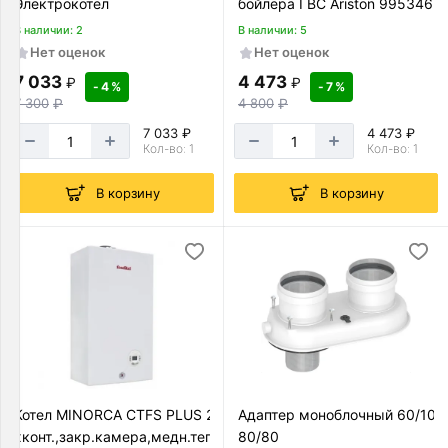
Электрокотел
бойлера ГВС Ariston 995346
В наличии: 2
В наличии: 5
Нет оценок
Нет оценок
7 033
4 473
₽
₽
- 4 %
- 7 %
7 300
₽
4 800
₽
7 033 ₽
4 473 ₽
Кол-во: 1
Кол-во: 1
В корзину
В корзину
Котел MINORCA CTFS PLUS 24 CU газ.,настен.,2-
Адаптер моноблочный 60/100 
хконт.,закр.камера,медн.теплообм.,погодозав.регул.
80/80