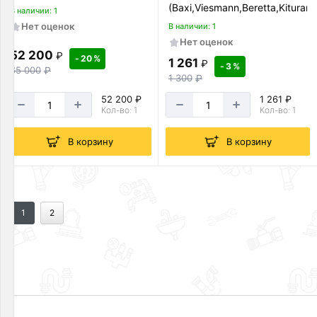
(Baxi,Viesmann,Beretta,Kiturami
В наличии: 1
D)
Нет оценок
В наличии: 1
Нет оценок
52 200
₽
- 20 %
1 261
₽
- 3 %
65 000
₽
1 300
₽
52 200 ₽
1 261 ₽
Кол-во: 1
Кол-во: 1
В корзину
В корзину
1
2