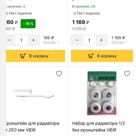
Товаров
В наличии: 2
В наличии: 24
по
Нет оценок
Нет оценок
акции:
3
160
1 169
₽
₽
- 16 %
190
₽
1 170
₽
Баки
160 ₽
1 169 ₽
и
Кол-во: 1
Кол-во: 1
емкости
Товаров
В корзину
В корзину
по
акции:
29
Система
защиты
от
протечек
Товаров
по
акции:
Кронштейн для радиатора
Набор для радиатора 1/2
13
9-250 мм ViEiR
без кронштейна ViEiR