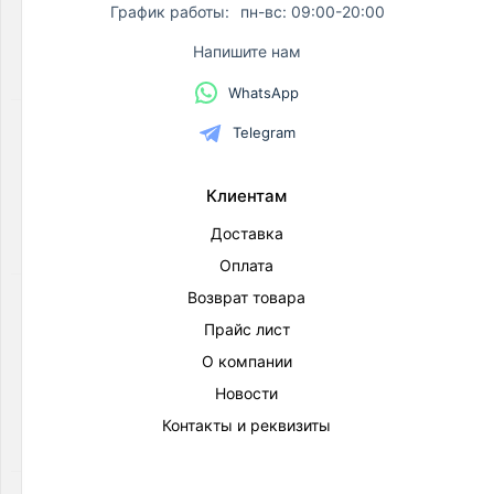
График работы:
пн-вс: 09:00-20:00
Товаров
по
Напишите нам
акции:
3
WhatsApp
Баки
Telegram
и
емкости
Товаров
Клиентам
по
акции:
Доставка
29
Оплата
Система
Возврат товара
защиты
Прайс лист
от
О компании
протечек
Товаров
Новости
по
Контакты и реквизиты
акции:
13