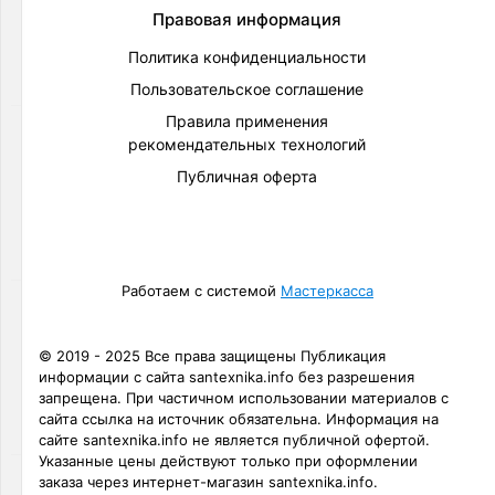
Теплоизоляция
Правовая информация
Товаров
по
Политика конфиденциальности
акции:
26
Пользовательское соглашение
Правила применения
Счетчики
рекомендательных технологий
для
воды
Публичная оферта
Товаров
по
акции:
5
Работаем с системой
Мастеркасса
Арматура
для
радиаторов
© 2019 - 2025 Все права защищены Публикация
Товаров
информации с сайта santexnika.info без разрешения
по
запрещена. При частичном использовании материалов с
акции:
сайта ссылка на источник обязательна. Информация на
3
сайте santexnika.info не является публичной офертой.
Указанные цены действуют только при оформлении
Фильтры
заказа через интернет-магазин santexnika.info.