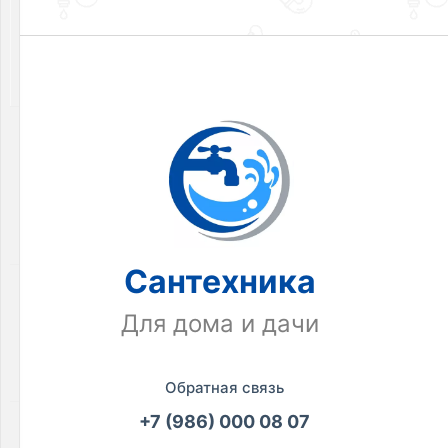
сантехника
Товаров
по
акции:
327
Коллектора
и
комплектующие
Товаров
по
акции:
41
Сантехника
Котельное
оборудование
Для дома и дачи
Товаров
по
акции:
12
Обратная связь
+7 (986) 000 08 07
Сантехнические
шкафы