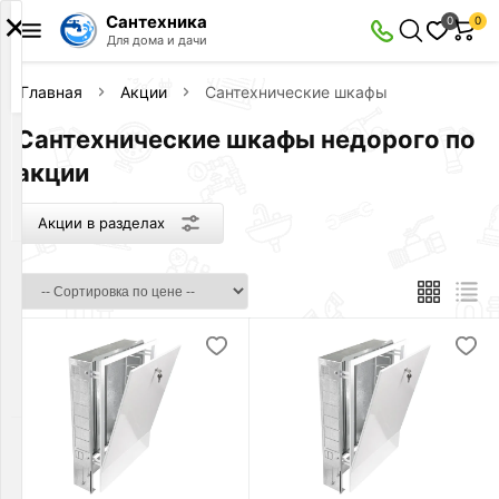
×
Сантехника
0
0
Акции
Для дома и дачи
в
разделах
Главная
Акции
Сантехнические шкафы
Сантехнические шкафы недорого по
Сантехника
Товаров
акции
по
акции:
92
Акции в разделах
Слив
и
канализация
Товаров
по
акции:
9
Инсталляции
Товаров
по