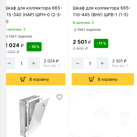
акции:
3
Шкаф для коллектора 665-
Шкаф для коллектора 665-
115-340 (НАР) ШРН-0 (2-3-
110-445 (ВНУ) ШРВ-1 (1-5)
Сифоны
4)
В наличии: 2
Товаров
Нет оценок
В наличии: 2
по
Нет оценок
акции:
2 501
₽
39
- 11 %
2 024
₽
- 10 %
2 800
₽
2 250
₽
Трапы
2 024 ₽
2 501 ₽
Товаров
Кол-во: 1
Кол-во: 1
по
акции:
17
В корзину
В корзину
Сад
огород
Товаров
по
акции:
2
Гофрированные