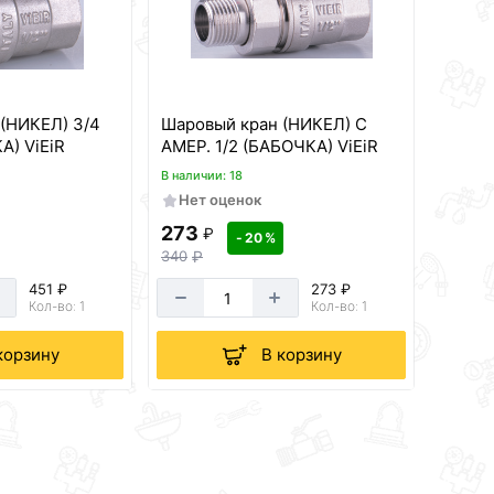
(НИКЕЛ) 3/4
Шаровый кран (НИКЕЛ) С
А) ViEiR
АМЕР. 1/2 (БАБОЧКА) ViEiR
В наличии: 18
Нет оценок
273
₽
- 20 %
340
₽
451 ₽
273 ₽
Кол-во: 1
Кол-во: 1
корзину
В корзину