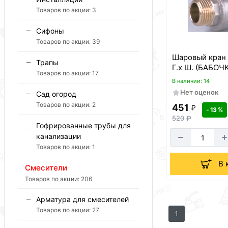
Товаров по акции:
3
Сифоны
Товаров по акции:
39
Шаровый кран 
Трапы
Г.х Ш. (БАБОЧК
Товаров по акции:
17
В наличии: 14
Нет оценок
Сад огород
Товаров по акции:
2
451
₽
- 13 %
520
₽
Гофрированные трубы для
канализации
Товаров по акции:
1
В 
Смесители
Товаров по акции:
206
Арматура для смесителей
Товаров по акции:
27
1